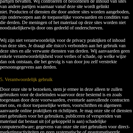
partijen bevatten. Wij controleren of beoordelen de inhoud van sites
van andere partijen waarnaar vanaf deze site wordt gelinkt
niet. Producten of diensten die door andere sites worden aangeboden,
zijn onderworpen aan de toepasselijke voorwaarden en condities van
die derden. De meningen of het materiaal op deze sites worden niet
noodzakelijkerwijs door ons gedeeld of onderschreven.
Wij zijn niet verantwoordelijk voor de privacy praktijken of inhoud
van deze sites. Je draagt alle risico's verbonden aan het gebruik van
deze sites en alle verwante diensten van derden. Wij aanvaarden geen
enkele verantwoordelijkheid voor verlies of schade, op welke wijze
dan ook ontstaan, die het gevolg is van door jou zelf verstrekte
persoonsgegevens aan derden.
5. Verantwoordelijk gebruik
Door onze site te bezoeken, stem je ermee in deze alleen te zullen
gebruiken voor de doeleinden waarvoor deze bestemd is en zoals
toegestaan door deze voorwaarden, eventuele aanvullende contracten
met ons, en door toepasselijke wetten, voorschriften en algemeen
aanvaarde online praktijken en richtlijnen. Je mag onze site of diensten
niet gebruiken voor het gebruiken, publiceren of verspreiden van
materiaal dat bestaat uit (of gekoppeld is aan) schadelijke
computersoftware; gegevens van onze site niet gebruiken voor direct-
marketingactiviteiten en geen systematische of geautomatiseerde