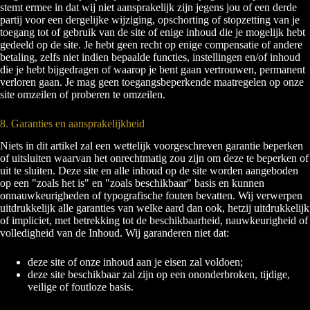
stemt ermee in dat wij niet aansprakelijk zijn jegens jou of een derde
partij voor een dergelijke wijziging, opschorting of stopzetting van je
toegang tot of gebruik van de site of enige inhoud die je mogelijk hebt
gedeeld op de site. Je hebt geen recht op enige compensatie of andere
betaling, zelfs niet indien bepaalde functies, instellingen en/of inhoud
die je hebt bijgedragen of waarop je bent gaan vertrouwen, permanent
verloren gaan. Je mag geen toegangsbeperkende maatregelen op onze
site omzeilen of proberen te omzeilen.
8. Garanties en aansprakelijkheid
Niets in dit artikel zal een wettelijk voorgeschreven garantie beperken
of uitsluiten waarvan het onrechtmatig zou zijn om deze te beperken of
uit te sluiten. Deze site en alle inhoud op de site worden aangeboden
op een "zoals het is" en "zoals beschikbaar" basis en kunnen
onnauwkeurigheden of typografische fouten bevatten. Wij verwerpen
uitdrukkelijk alle garanties van welke aard dan ook, hetzij uitdrukkelijk
of impliciet, met betrekking tot de beschikbaarheid, nauwkeurigheid of
volledigheid van de Inhoud. Wij garanderen niet dat:
deze site of onze inhoud aan je eisen zal voldoen;
deze site beschikbaar zal zijn op een ononderbroken, tijdige,
veilige of foutloze basis.