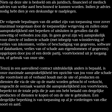
Niets op deze site is bedoeld om als juridisch, financieel of medisch
advies van welke aard beschouwd te kunnen worden. Indien je advies
nodig hebt dien je een deskundige te raadplegen.
De volgende bepalingen van dit artikel zijn van toepassing voor zover
maximaal toegestaan door de toepasselijke wetgeving en zullen onze
aansprakelijkheid niet beperken of uitsluiten in gevallen dat dit
onwettig of verboden zou zijn. In geen geval zijn wij aansprakelijk
voor directe of indirecte schade (met inbegrip van winstderving of
verlies van inkomsten, verlies of beschadiging van gegevens, software
of databanken, verlies van of schade aan eigendommen of gegevens)
opgelopen door jou of een derde partij, voortvloeiend uit je toegang
tot, of gebruik van onze site.
Tenzij in een aanvullend contract uitdrukkelijk anders is bepaald, is
onze maximale aansprakelijkheid ten opzichte van jou voor alle schade
die voortvloeit uit of verband houdt met de site of producten en
diensten die via de site op de markt worden gebracht of verkocht,
ongeacht de oorzaak waaruit die aansprakelijkheid zou voortvloeien,
beperkt tot de totale prijs die je aan ons hebt betaald om dergelijke
producten of diensten te kopen of om de site te gebruiken. Een
dergelijke beperking is van toepassing op al je vorderingen van elke
soort en aard.